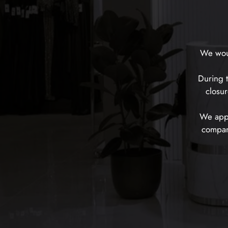
We woul
During t
closur
We appr
company