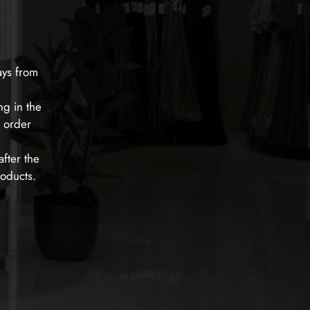
ays from
ng in the
e order
fter the
roducts.