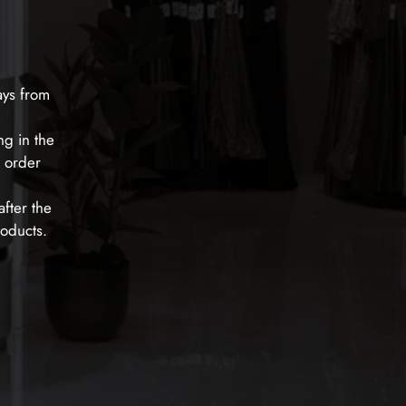
ays from
ng in the
e order
fter the
roducts.