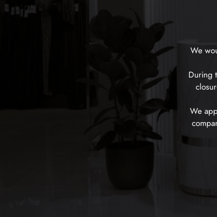
We woul
During t
closur
We appr
company